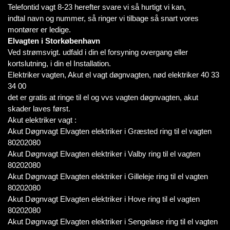
Telefontid vagt 8-23 herefter svare vi så hurtigt vi kan,
indtal navn og nummer, så ringer vi tilbage så snart vores
montører er ledige.
Elvagten i Storkøbenhavn
Ved strømsvigt. udfald i din el forsyning overgang eller
kortslutning, i din el Installation.
Elektriker vagten, Akut el vagt døgnvagten, nød elektriker 40 33
34 00
det er gratis at ringe til el og vvs vagten døgnvagten, akut
skader laves først.
Akut elektriker vagt :
Akut Døgnvagt Elvagten elektriker i Græsted ring til el vagten
80202080
Akut Døgnvagt Elvagten elektriker i Valby ring til el vagten
80202080
Akut Døgnvagt Elvagten elektriker i Gilleleje ring til el vagten
80202080
Akut Døgnvagt Elvagten elektriker i Hove ring til el vagten
80202080
Akut Døgnvagt Elvagten elektriker i Sengeløse ring til el vagten